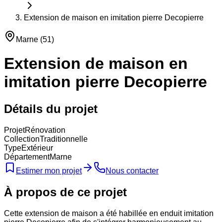
Extension de maison en imitation pierre Decopierre
Marne
(
51
)
Extension de maison en
imitation pierre Decopierre
Détails du projet
Projet
Rénovation
Collection
Traditionnelle
Type
Extérieur
Département
Marne
Estimer mon projet
Nous contacter
À propos de ce projet
Cette extension de maison a été habillée en enduit imitation