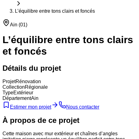
L’équilibre entre tons clairs et foncés
Ain
(
01
)
L’équilibre entre tons clairs
et foncés
Détails du projet
Projet
Rénovation
Collection
Régionale
Type
Extérieur
Département
Ain
Estimer mon projet
Nous contacter
À propos de ce projet
Cette maison avec mur extérieur et chaînes d’angles